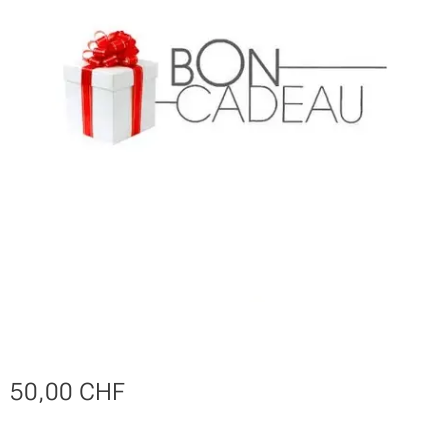
50,00
CHF