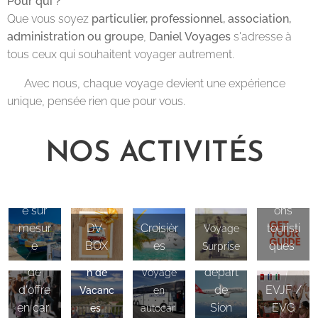
Pour qui ?
Que vous soyez
particulier, professionnel, association,
administration ou groupe
,
Daniel Voyages
s'adresse à
tous ceux qui souhaitent voyager autrement.
👉 Avec nous, chaque voyage devient une expérience
unique, pensée rien que pour vous.
NOS ACTIVITÉS
Voyag
Attracti
e sur
ons
mesur
DV-
Croisièr
touristi
Voyage
e
BOX
es
ques
Surprise
Deman
Vols au
Locatio
de
départ
n de
Voyage
d'offre
de
EVJF /
Vacanc
en
en car
Sion
EVG
es
autocar
Voiture