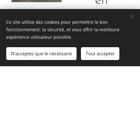
en
e
Europe
Ce site utilise des cookies pour permettre le bon
fonctionnement, la sécurité, et vous offrir la meilleure
3 jours
expérience utilisateur possible.
/ 2
N'acceptez que le nécessaire
Tout accepter
nuits en
avion
Voyage
Surprise
en avion
– 3 jours
e
399,00
CHF
À partir de
/ 2 nuits