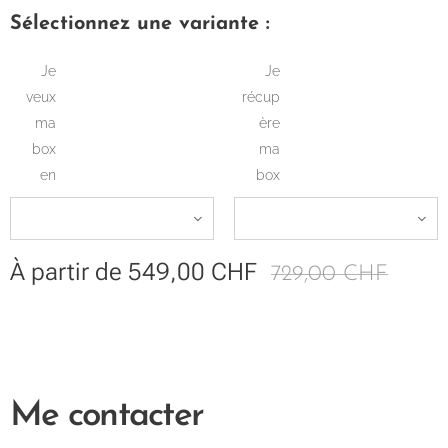
Sélectionnez une variante :
Je
Je
veux
récup
ma
ère
box
ma
en
box
À partir de
549,00
CHF
729,00
CHF
Me contacter