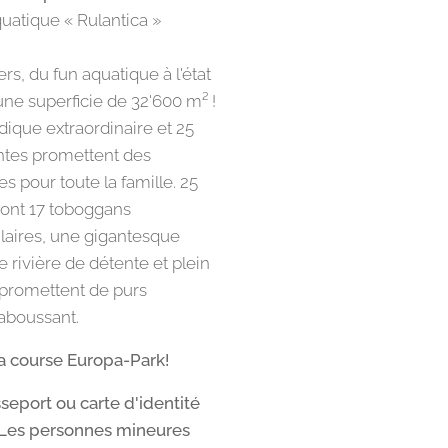
uatique « Rulantica »
rs, du fun aquatique à l'état
une superficie de 32'600 m² !
ique extraordinaire et 25
antes promettent des
s pour toute la famille. 25
 dont 17 toboggans
laires, une gigantesque
 rivière de détente et plein
 promettent de purs
aboussant.
la course Europa-Park!
sseport ou carte d'identité
. Les personnes mineures