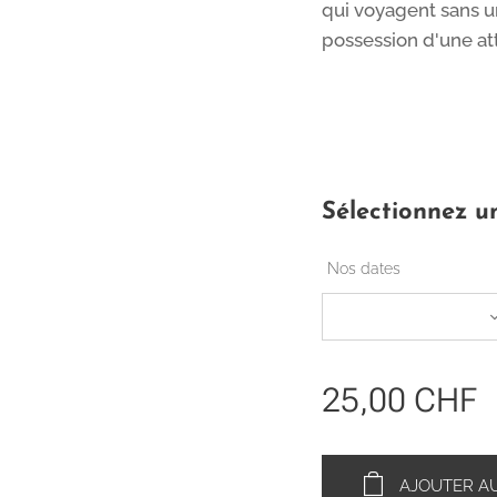
qui voyagent sans u
possession d'une att
Sélectionnez un
Nos dates
25,00
CHF
AJOUTER AU