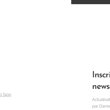
Inscr
news
0 Sion
Actualisa
par Dani