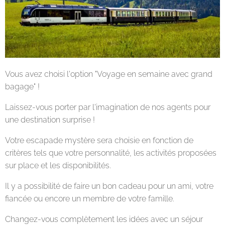
Vous avez choisi l'option "Voyage en semaine avec grand
bagage" !
Laissez-vous porter par l'imagination de nos agents pour
une destination surprise !
Votre escapade mystère sera choisie en fonction de
critères tels que votre personnalité, les activités proposées
sur place et les disponibilités.
Il y a possibilité de faire un bon cadeau pour un ami, votre
fiancée ou encore un membre de votre famille.
Changez-vous complètement les idées avec un séjour