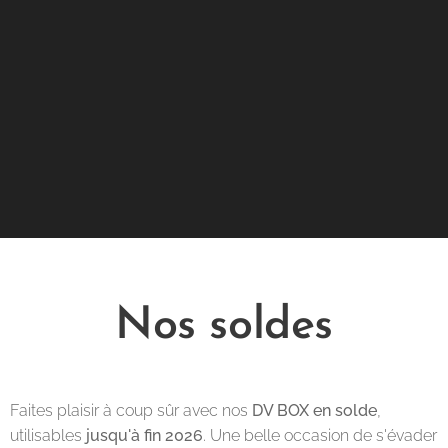
Nos soldes
Faites plaisir à coup sûr avec nos
DV BOX en solde
,
utilisables
jusqu'à fin 2026
. Une belle occasion de s'évader